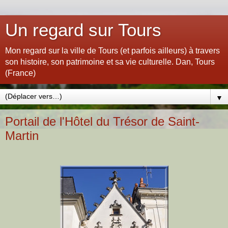
Un regard sur Tours
Mon regard sur la ville de Tours (et parfois ailleurs) à travers
son histoire, son patrimoine et sa vie culturelle. Dan, Tours
(France)
▼
Portail de l'Hôtel du Trésor de Saint-
Martin